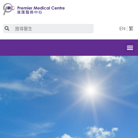
Skip
to
content
Search
EN
繁
M