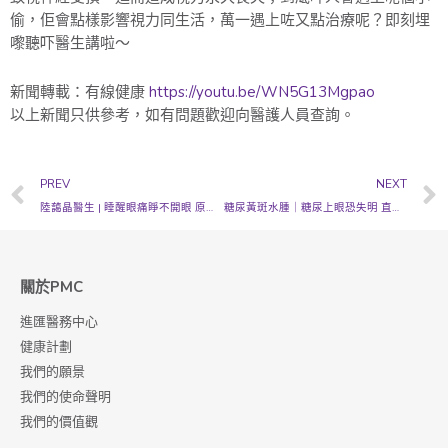
偷，佢會點樣影響視力同生活，萬一遇上咗又點治療呢？即刻埋
嚟聽吓醫生講啦～
新聞轉載：有線健康
https://youtu.be/WN5G13Mgpao
以上新聞只供參考，如有問題歡迎向醫護人員查詢。
Prev
PREV
NEXT
陸藹晶醫生 | 睡醒眼痛睜不開眼 原來是「眼角膜糜爛」
糖尿黃斑水腫｜糖尿上眼恐失明 直線看為曲線要小心 醫生解構症狀+治療方法
關於PMC
進匯醫務中心
健康計劃
我們的願景
我們的使命聲明
我們的價值觀