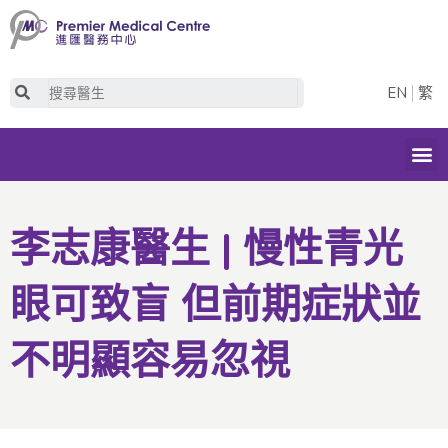
Skip
to
content
Search
EN
繁
M
李志康醫生 | 慢性青光
眼可致盲 但前期症狀並
不明顯容易忽視