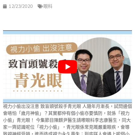
12/23/2020
眼科
視力小偷出沒注意 致盲頭號殺手青光眼 人隨年月漸長，試問邊個
會唔怕「歲月神偷」？其實都仲有個小偷亦要慎防，就係「視力
小偷」青光眼！ 今集節目陳麒尹醫生請嚟眼科李志康醫生，同大
家一齊認識呢位「視力小偷」，青光眼係常見嘅嚴重眼疾，會導
致視神經受損，進而造成視力永久喪失；到底咩人會遇上呢個小