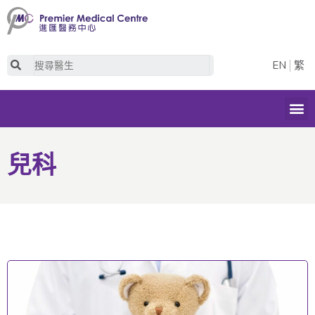
Skip
to
content
Search
EN
繁
M
兒科