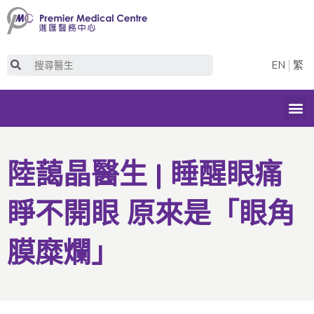
Skip
to
content
Search
EN
繁
M
陸藹晶醫生 | 睡醒眼痛
睜不開眼 原來是「眼角
膜糜爛」