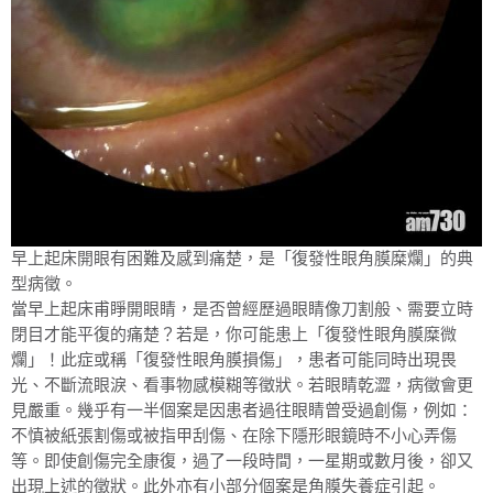
早上起床開眼有困難及感到痛楚，是「復發性眼角膜糜爛」的典
型病徵。
當早上起床甫睜開眼睛，是否曾經歷過眼睛像刀割般、需要立時
閉目才能平復的痛楚？若是，你可能患上「復發性眼角膜糜微
爛」！此症或稱「復發性眼角膜損傷」，患者可能同時出現畏
光、不斷流眼淚、看事物感模糊等徵狀。若眼睛乾澀，病徵會更
見嚴重。幾乎有一半個案是因患者過往眼睛曾受過創傷，例如：
不慎被紙張割傷或被指甲刮傷、在除下隱形眼鏡時不小心弄傷
等。即使創傷完全康復，過了一段時間，一星期或數月後，卻又
出現上述的徵狀。此外亦有小部分個案是角膜失養症引起。