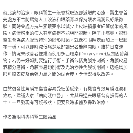
就此病的治療，眼科醫生一般會採取逐部遞增的治療。醫生會首
先處方不含防腐劑人工淚液和眼藥膏以保持眼表濕潤及紓緩徵
狀，同時會處方抗生素眼藥水以減少上皮缺損患者細菌感染的風
險。病情嚴重的病人甚至痛得不能張開眼睛，除了止痛藥，眼科
醫生會為病人配置特別的隱形眼鏡，就像在眼睛表面加上一層膠
布一樣，可以即時減低痛楚及好讓患者能夠開眼，維持日常運
作。情況未改善者便繼而使用多西環素(Doxycycline)及類固醇藥
物；若仍未好轉則要進行手術。手術包括角膜穿刺術、角膜皮層
酒精分層術、角膜表層切削術及光治療性角膜切削術，透過增加
眼角膜表皮及前彈力層之間的黏合度，令情況得以改善。
由於復發性角膜損傷會容易受細菌感染，有機會導致角膜混濁和
疤痕，建議大家「病向淺中醫」，尤其是過去眼睛曾有損傷的人
士，一旦發現有可疑徵狀，便要及時求醫及採取治療。
作者為眼科專科醫生陸藹晶