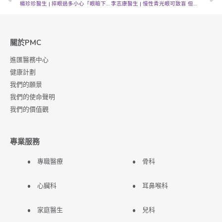
楊珍珍醫生 | 捽眼過多小心「眼瞼下垂」
李志康醫生 | 慢性青光眼可致盲 但前期症狀並不明顯容易忽視
關於PMC
進匯醫務中心
健康計劃
我們的願景
我們的使命聲明
我們的價值觀
專業服務
專職醫療
骨科
心臟科
耳鼻喉科
家庭醫生
兒科