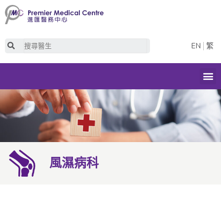
Skip
to
content
Search
EN
繁
M
風濕病科